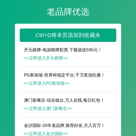
遥想公瑾当年，小乔初嫁了，雄姿英发。
羽扇纶巾，谈笑间，樯橹灰飞烟灭。
故国神游，多情应笑我，早生华发。
人生如梦，一尊还酹江月。